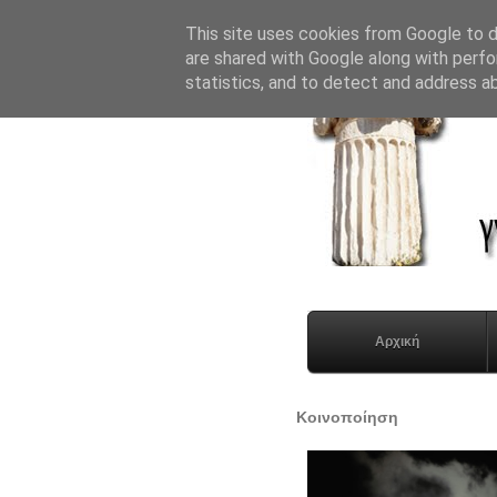
This site uses cookies from Google to de
are shared with Google along with perfo
statistics, and to detect and address a
Αρχική
Κοινοποίηση