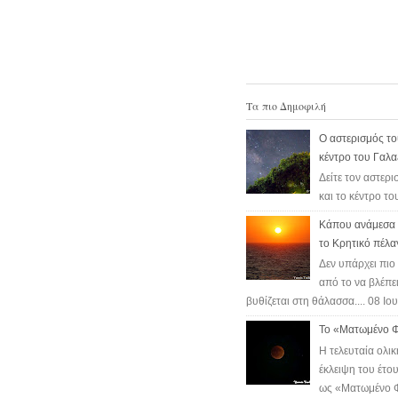
b
t
e
e
o
e
r
o
r
e
k
s
t
Τα πιο Δημοφιλή
Ο αστερισμός το
κέντρο του Γαλα
Δείτε τον αστερι
και το κέντρο το
Κάπου ανάμεσα σ
το Κρητικό πέλα
Δεν υπάρχει πι
από το να βλέπει
βυθίζεται στη θάλασσα.... 08 Ιο
Το «Ματωμένο Φ
Η τελευταία ολι
έκλειψη του έτου
ως «Ματωμένο Φ