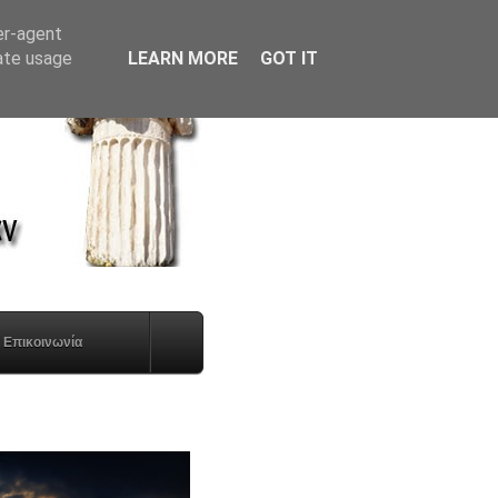
er-agent
rate usage
LEARN MORE
GOT IT
Επικοινωνία