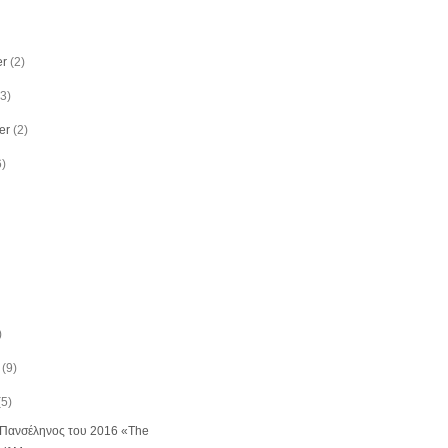
r
(2)
(3)
er
(2)
6)
)
(9)
(5)
Πανσέληνος του 2016 «The