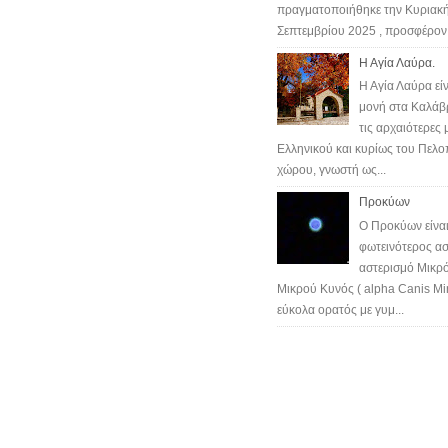
πραγματοποιήθηκε την Κυριακή
Σεπτεμβρίου 2025 , προσφέρον.
Η Αγία Λαύρα.
Η Αγία Λαύρα είν
μονή στα Καλάβ
τις αρχαιότερες 
Ελληνικού και κυρίως του Πελ
χώρου, γνωστή ως...
Προκύων
Ο Προκύων είναι
φωτεινότερος ασ
αστερισμό Μικρό
Μικρού Κυνός ( alpha Canis Min
εύκολα ορατός με γυμ...