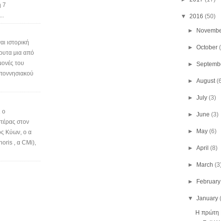
 7
..
▼
2016
(50)
►
Novembe
αι ιστορική
►
October
ρυτα μια από
μονές του
►
Septemb
οποννησιακού
►
August
(
►
July
(3)
 ο
►
June
(3)
τέρας στον
►
May
(6)
ς Κύων, o α
oris , α CMi),
►
April
(8)
►
March
(3
►
February
▼
January
Η πρώτη 