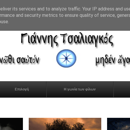
liver its services and to analyze traffic. Your IP address and us
rmance and security metrics to ensure quality of service, gene
buse.
Επιλογή
Η γωνία των φίλων