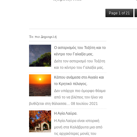
b
t
e
e
b
t
e
ομορφιάς. Από την ταινία WildΡέθυμνο
o
e
r
o
e
r
22/08/2...
Page 1 of 21
o
r
e
o
r
e
k
s
k
s
t
t
Τα πιο Δημοφιλή
Ο αστερισμός του Τοξότη και το
κέντρο του Γαλαξία μας.
Δείτε τον αστερισμό του Τοξότη
και το κέντρο του Γαλαξία μας.
Κάπου ανάμεσα στο Αιγαίο και
το Κρητικό πέλαγος.
Δεν υπάρχει πιο όμορφο θέαμα
από το να βλέπεις τον ήλιο να
βυθίζεται στη θάλασσα.... 08 Ιουλίου 2021
Η Αγία Λαύρα.
Η Αγία Λαύρα είναι ιστορική
μονή στα Καλάβρυτα μια από
τις αρχαιότερες μονές του