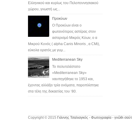
Ελληνικού και κυρίως του Πελοποννησιακού
χώρου, γνωστή ως...
Προκύων
Ο Προκύων είναι ο
φωτεινότερος αστέρας στον
αστερισμό Μικρός Κύων, o α
Μικρού Κυνός ( alpha Canis Minoris , α CMi),
εύκολα ορατός με γυμ...
Mediterranean Sky
Το πολυτελέστατο
«Mediterranean Sky»
ναυπηγήθηκε το 1953 και,
έχοντας αλλάξει τρία ονόματα, παροπλίστηκε
στα τέλη της δεκαετίας του ‘80.
Copyright © 2015
Γιάννης Τσαλιαγκός - Φωτογραφία - γνῶθι σαὐτ