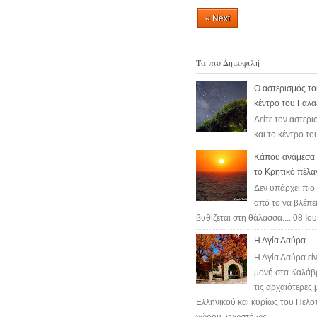
e
t
t
r
b
t
e
e
« Next
o
e
r
o
r
e
k
s
t
Τα πιο Δημοφιλή
Ο αστερισμός το
κέντρο του Γαλα
Δείτε τον αστερι
και το κέντρο το
Κάπου ανάμεσα σ
το Κρητικό πέλα
Δεν υπάρχει πι
από το να βλέπει
βυθίζεται στη θάλασσα.... 08 Ιο
Η Αγία Λαύρα.
Η Αγία Λαύρα είν
μονή στα Καλάβ
τις αρχαιότερες 
Ελληνικού και κυρίως του Πελ
χώρου, γνωστή ως...