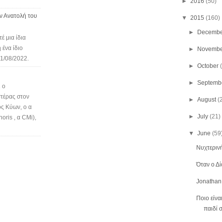
►
2016
(50)
ν Ανατολή του
▼
2015
(160)
►
Decembe
έ μια ίδια
 ένα ίδιο
►
Novembe
21/08/2022.
►
October
►
Septemb
 ο
τέρας στον
►
August
(
ς Κύων, o α
►
July
(21)
oris , α CMi),
▼
June
(59
Νυχτερινή
Όταν ο Δί
Jonathan l
Ποιο είνα
παιδί σ