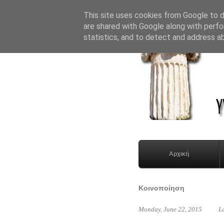
This site uses cookies from Google to de
are shared with Google along with perfo
statistics, and to detect and address a
Αρχική
Κοινοποίηση
Monday, June 22, 2015
L