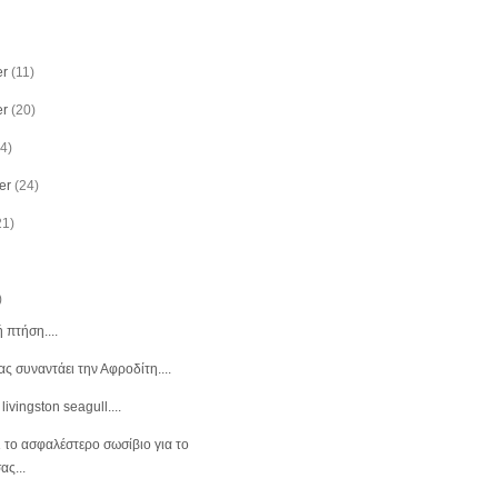
r
(11)
r
(20)
(4)
er
(24)
21)
)
 πτήση....
ας συναντάει την Αφροδίτη....
ivingston seagull....
ι το ασφαλέστερο σωσίβιο για το
ας...