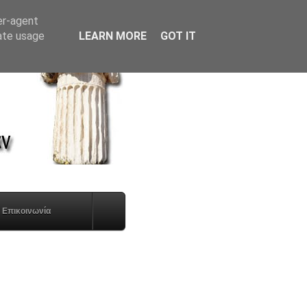
er-agent
rate usage
LEARN MORE
GOT IT
Επικοινωνία