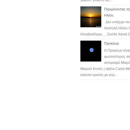
Περιμένοντας τη
Ηλίου.
Δεν υπάρχει ποτ
Ανατολή Ηλίου ή
Ηλιοβασίλεμα..... Σούδα Χανιά 
Προκύων
Ο Προκύων είναι
φωτεινότερος ασ
αστερισμό Μικρό
Μικρού Κυνός ( alpha Canis Min
εύκολα ορατός με γυμ...