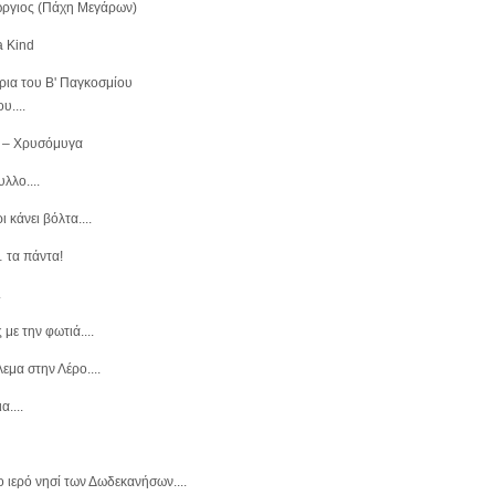
ώργιος (Πάχη Μεγάρων)
a Kind
ρια του Β' Παγκοσμίου
υ....
 – Χρυσόμυγα
λλο....
 κάνει βόλτα....
 τα πάντα!
.
 με την φωτιά....
εμα στην Λέρο....
....
 ιερό νησί των Δωδεκανήσων....