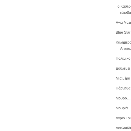
Το Κάστρ
ηλιοβα
Αγία Ματ
Blue Star
Καλημέρα 
Αιγαίο.
Πολεμικό
Δουλεύει 
Μια μέρα 
Πάρνηθα,
Μούρο....
Μουριά...
Άγριο Τρι
Λουλούδι.