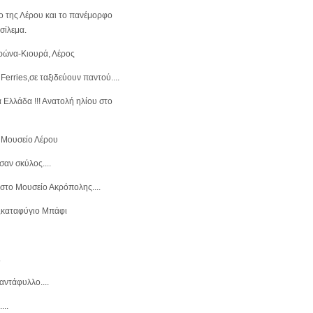
ο της Λέρου και το πανέμορφο
σίλεμα.
ρώνα-Κιουρά, Λέρος
 Ferries,σε ταξιδεύουν παντού....
Ελλάδα !!! Ανατολή ηλίου στο
 Mουσείο Λέρου
σαν σκύλος....
στο Μουσείο Ακρόπολης....
καταφύγιο Μπάφι
.
αντάφυλλο....
...