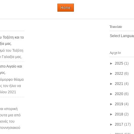
Home
Translate
Select Langua
υ Τοξότη και το
ξία μας.
σμό του Τοξότη
Αρχείο
υ Γαλαξία μας.
►
2025
(1)
το Αιγαίο και
γος.
►
2022
(6)
ο όμορφο θέαμα
►
2021
(4)
ς τον ήλιο να
υλίου 2021
►
2020
(6)
►
2019
(4)
αι ιστορική
►
2018
(2)
ρυτα μια από
μονές του
►
2017
(17)
οποννησιακού