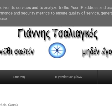
liver its services and to analyze traffic. Your IP address and us
rmance and security metrics to ensure quality of service, gene
buse.
Επιλογή
Η γωνία των φίλων
abels:
Clouds