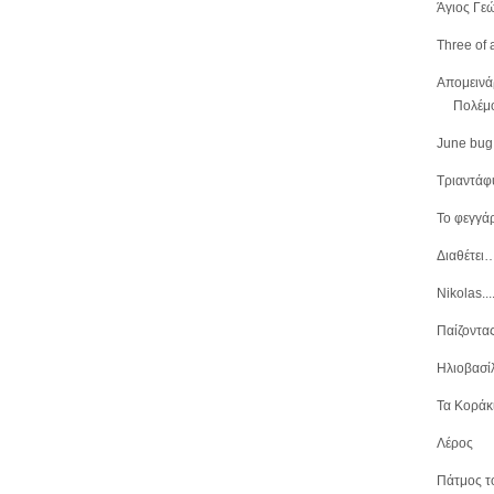
Άγιος Γε
Three of 
Απομεινά
Πολέμο
June bug
Τριαντάφυ
Το φεγγάρι
Διαθέτει…
Nikolas...
Παίζοντας
Ηλιοβασίλ
Τα Κοράκια
Λέρος
Πάτμος το