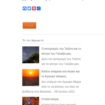
F
T
P
S
a
w
i
h
c
i
n
a
e
t
t
r
b
t
e
e
« Next
o
e
r
o
r
e
k
s
t
Τα πιο Δημοφιλή
Ο αστερισμός του Τοξότη και το
κέντρο του Γαλαξία μας.
Δείτε τον αστερισμό του Τοξότη
και το κέντρο του Γαλαξία μας.
Κάπου ανάμεσα στο Αιγαίο και
το Κρητικό πέλαγος.
Δεν υπάρχει πιο όμορφο θέαμα
από το να βλέπεις τον ήλιο να
βυθίζεται στη θάλασσα.... 08 Ιουλίου 2021
Η Αγία Λαύρα.
Η Αγία Λαύρα είναι ιστορική