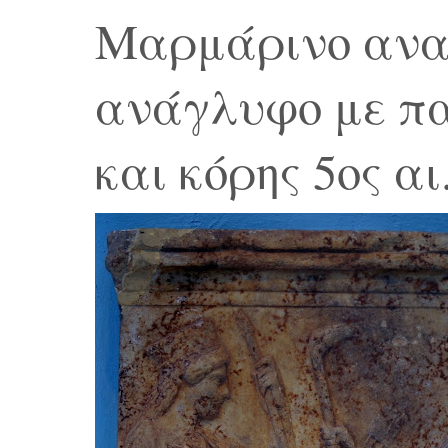
Μαρμάρινο ανα
ανάγλυφο με π
και κόρης 5ος αι.