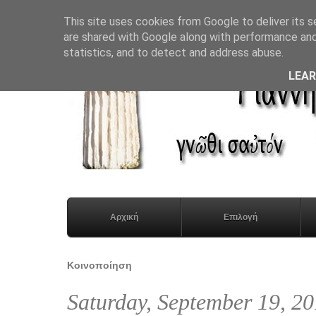
This site uses cookies from Google to deliver its s
are shared with Google along with performance and 
statistics, and to detect and address abuse.
LEA
Αρχική
Επιλογή
Κοινοποίηση
Saturday, September 19, 2