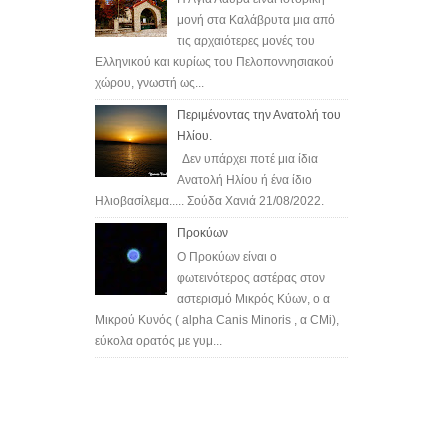
μονή στα Καλάβρυτα μια από
τις αρχαιότερες μονές του
Ελληνικού και κυρίως του Πελοποννησιακού
χώρου, γνωστή ως...
Περιμένοντας την Ανατολή του
Ηλίου.
Δεν υπάρχει ποτέ μια ίδια
Ανατολή Ηλίου ή ένα ίδιο
Ηλιοβασίλεμα..... Σούδα Χανιά 21/08/2022.
Προκύων
Ο Προκύων είναι ο
φωτεινότερος αστέρας στον
αστερισμό Μικρός Κύων, o α
Μικρού Κυνός ( alpha Canis Minoris , α CMi),
εύκολα ορατός με γυμ...