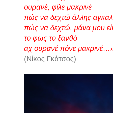
ουρανέ, φίλε μακρινέ
πώς να δεχτώ άλλης αγκαλ
πώς να δεχτώ, μάνα μου εί
το φως το ξανθό
αχ ουρανέ πόνε μακρινέ…
(Νίκος Γκάτσος)