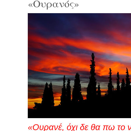
«Ουρανός»
«Ουρανέ, όχι δε θα πω το ν