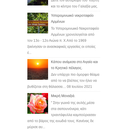
Δείτε τον αστερισμό του Τοξότη
και το κέντρο του Γαλαξία μας.
Υστερομινωικό νεκροταφείο
Αρμένων
Το Υστερομινωικό Νεκροταφείο
Αρμένων χρονολογείται από
τον 13ο - 12ο Αιώνα π. Χ.Από το 1969
ξεκίνησαν οι ανασκαφικές εργασίες οι οποίες
έ...
Κάπου ανάμεσα στο Αιγαίο και
το Κρητικό πέλαγος.
Δεν υπάρχει πιο όμορφο θέαμα
από το να βλέπεις τον ήλιο να
βυθίζεται στη θάλασσα.... 08 Ιουλίου 2021
Μικρή Μοναξιά.
'' Στην γωνιά της αυλής,μέσα
στα σαπουνόνερα, κάτι
τριαντάφυλλα καμπούριασαν
από το βάρος της ευωδιά τους. Κανένας δε
μύρισε αυ...