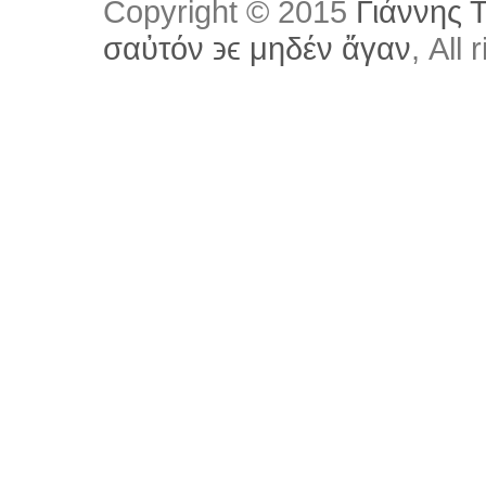
Copyright © 2015
Γιάννης 
σαὐτόν ϶ϵ μηδέν ἄγαν
, All