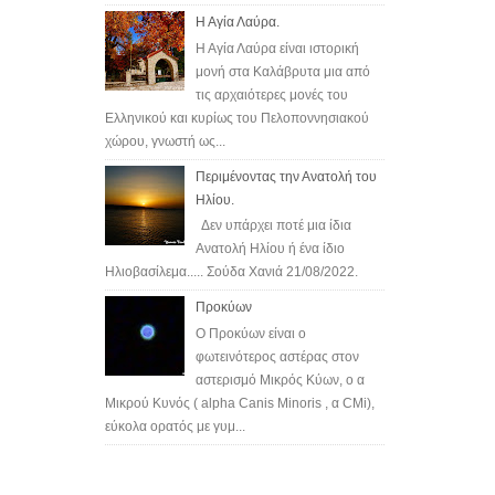
Η Αγία Λαύρα.
Η Αγία Λαύρα είναι ιστορική
μονή στα Καλάβρυτα μια από
τις αρχαιότερες μονές του
Ελληνικού και κυρίως του Πελοποννησιακού
χώρου, γνωστή ως...
Περιμένοντας την Ανατολή του
Ηλίου.
Δεν υπάρχει ποτέ μια ίδια
Ανατολή Ηλίου ή ένα ίδιο
Ηλιοβασίλεμα..... Σούδα Χανιά 21/08/2022.
Προκύων
Ο Προκύων είναι ο
φωτεινότερος αστέρας στον
αστερισμό Μικρός Κύων, o α
Μικρού Κυνός ( alpha Canis Minoris , α CMi),
εύκολα ορατός με γυμ...