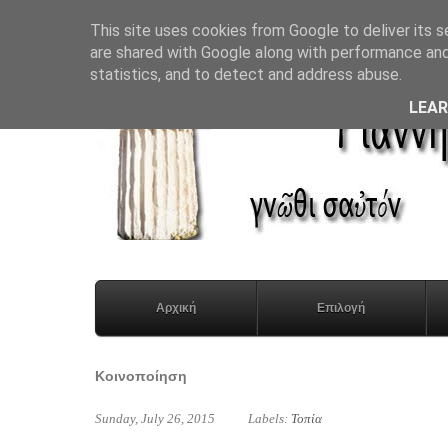
This site uses cookies from Google to deliver its s
are shared with Google along with performance and 
statistics, and to detect and address abuse.
LEA
Αρχική
Επιλογή
Κοινοποίηση
Sunday, July 26, 2015
Labels:
Τοπία