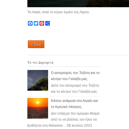
Το Λακκί, είναι το κύριο λιμάνι της Λέρου.
F
T
P
S
a
w
i
h
c
i
n
a
e
t
t
r
b
t
e
e
« Next
o
e
r
o
r
e
k
s
t
Τα πιο Δημοφιλή
Ο αστερισμός του Τοξότη και το
κέντρο του Γαλαξία μας.
Δείτε τον αστερισμό του Τοξότη
και το κέντρο του Γαλαξία μας.
Κάπου ανάμεσα στο Αιγαίο και
το Κρητικό πέλαγος.
Δεν υπάρχει πιο όμορφο θέαμα
από το να βλέπεις τον ήλιο να
βυθίζεται στη θάλασσα.... 08 Ιουλίου 2021