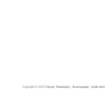
Copyright © 2015
Γιάννης Τσαλιαγκός - Φωτογραφία - γνῶθι σαὐτ