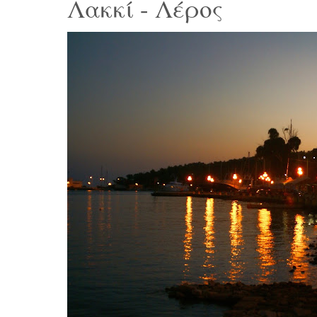
Λακκί - Λέρος