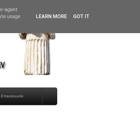
er-agent
rate usage
LEARN MORE
GOT IT
Επικοινωνία