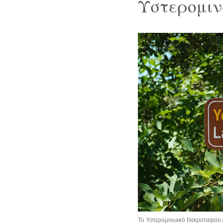
Υστερομιν
Το Υστερομινωικό Νεκροταφείο Α