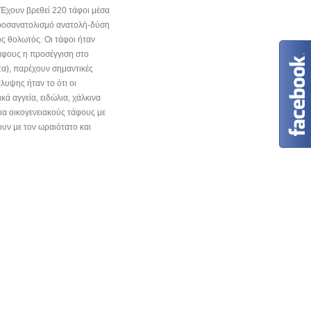
 Έχουν βρεθεί 220 τάφοι μέσα
 προσανατολισμό ανατολή-δύση
ός θολωτός. Οι τάφοι ήταν
τάφους η προσέγγιση στο
ατα), παρέχουν σημαντικές
λυψης ήταν το ότι οι
ά αγγεία, ειδώλια, χάλκινα
ια οικογενειακούς τάφους με
υν με τον ωραιότατο και