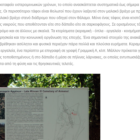
ροταφείο υστερομινωικών χρόνων, το οποίο ανασκάπτεται συστηματικά έως σήμερα
ς.
Οι περισσότεροι τάφοι είναι θολωτοί που έχουν λαξευτεί στον μαλακό βράχο με
αλακό βράχο στενό διάδρομο που οδηγεί στον θάλαμο. Μόνο ένας τάφος είναι κτιστ
ούς νεκρούς που αποθέτονταν είτε στο δάπεδο είτε σε σαρκοφάγους. Σε ορισμένους 
ρόμο και σε άλλους με σκαλιά. Τα κτερίσματα (κεραμική - όπλα - εργαλεία - κοσμήμ
θρησκεία και την κοινωνική οργάνωση της εποχής. Ένα σημαντικό στοιχείο της ανακά
βρέθηκαν ασύλητοι και φυσικά περιείχαν πάρα πολλά και πλούσια ευρήματα. Κεραμικ
εργαλεία, ένα περίαπτο με επιγραφή σε γραφή Γραμμική Α, κλπ. Μάλλον πρόκειται γ
ς τοποθετημένους ή στο δάπεδο ή μέσα σε πήλινες λάρνακες, οι οποίες εντυπωσιάζο
α από τη φύση και τις θρησκευτικές τελετές.