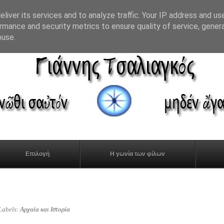
liver its services and to analyze traffic. Your IP address and us
rmance and security metrics to ensure quality of service, gene
buse.
Επιλογή
Η γωνία των φίλων
Labels:
Αρχαία και Ιστορία