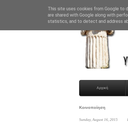
This site uses cookies from Google to de
are shared with Google along with perfo
statistics, and to detect and address a
Αρχική
Κοινοποίηση
Sunday, August 16, 2015