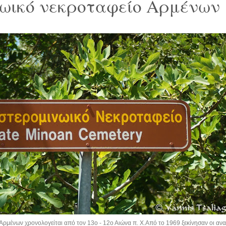
ωικό νεκροταφείο Αρμένων
ρμένων χρονολογείται από τον 13ο - 12ο Αιώνα π. Χ.Από το 1969 ξεκίνησαν οι ανα