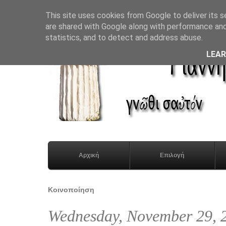
This site uses cookies from Google to deliver its s
are shared with Google along with performance and 
statistics, and to detect and address abuse.
LEA
Αρχική
Επιλογή
Κοινοποίηση
Wednesday, November 29, 