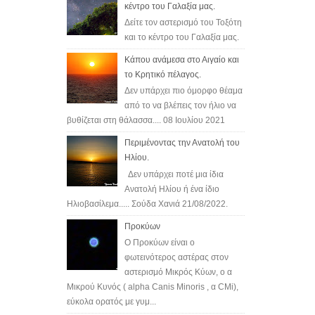
κέντρο του Γαλαξία μας.
Δείτε τον αστερισμό του Τοξότη
και το κέντρο του Γαλαξία μας.
Κάπου ανάμεσα στο Αιγαίο και
το Κρητικό πέλαγος.
Δεν υπάρχει πιο όμορφο θέαμα
από το να βλέπεις τον ήλιο να
βυθίζεται στη θάλασσα.... 08 Ιουλίου 2021
Περιμένοντας την Ανατολή του
Ηλίου.
Δεν υπάρχει ποτέ μια ίδια
Ανατολή Ηλίου ή ένα ίδιο
Ηλιοβασίλεμα..... Σούδα Χανιά 21/08/2022.
Προκύων
Ο Προκύων είναι ο
φωτεινότερος αστέρας στον
αστερισμό Μικρός Κύων, o α
Μικρού Κυνός ( alpha Canis Minoris , α CMi),
εύκολα ορατός με γυμ...