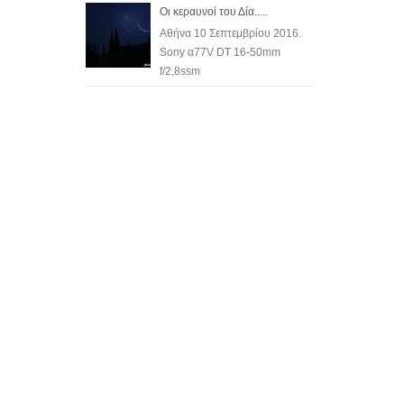
Οι κεραυνοί του Δία.....
Αθήνα 10 Σεπτεμβρίου 2016.
Sony α77V DT 16-50mm
f/2,8ssm