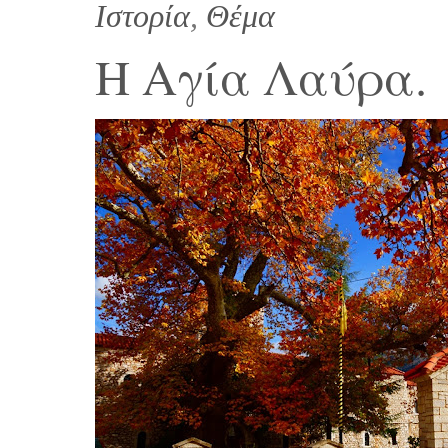
Ιστορία
,
Θέμα
Η Αγία Λαύρα.